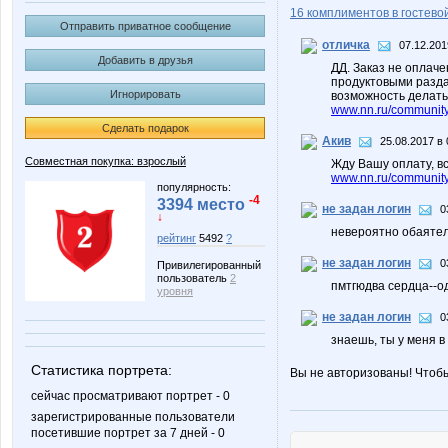
16 комплиментов в гостевой
Отправить приватное сообщение
отличка
07.12.201
Добавить в друзья
ДД. Заказ не оплаче
продуктовыми разда
Игнорировать
возможность делать 
www.nn.ru/community
Сделать подарок
Акив
25.08.2017 в 
Совместная покупка: взрослый
Жду Вашу оплату, вс
www.nn.ru/community/
популярность:
-4
3394 место
не задан логин
0
↓
невероятно обаятельн
рейтинг
5492
?
не задан логин
0
Привилегированный
пользователь
2
пмтгюдва сердца--одна
уровня
не задан логин
0
знаешь, ты у меня в 
Статистика портрета:
Вы не авторизованы! Чтоб
сейчас просматривают портрет - 0
зарегистрированные пользователи
посетившие портрет за 7 дней - 0