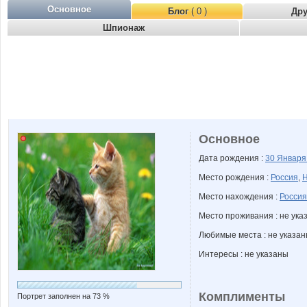
Основное
Блог
( 0 )
Др
Шпионаж
Основное
Дата рождения :
30 Январ
Место рождения :
Россия
,
Н
Место нахождения :
Россия
Место проживания : не ука
Любимые места : не указа
Интересы : не указаны
Комплименты
Портрет заполнен на 73 %